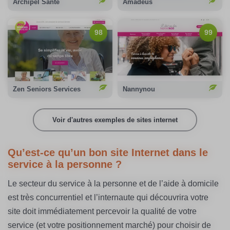
Archipel Santé
Amadeus
98
99
98/100
Notation Google :
99/100
Notation Google :
100%
Compensation carbone :
100%
Compensation carbone :
Voir le site
Voir le site
Zen Seniors Services
Nannynou
Voir d'autres exemples de sites internet
Qu’est-ce qu’un bon site Internet dans le
service à la personne ?
Le secteur du service à la personne et de l’aide à domicile
est très concurrentiel et l’internaute qui découvrira votre
site doit immédiatement percevoir la qualité de votre
service (et votre positionnement marché) pour choisir de