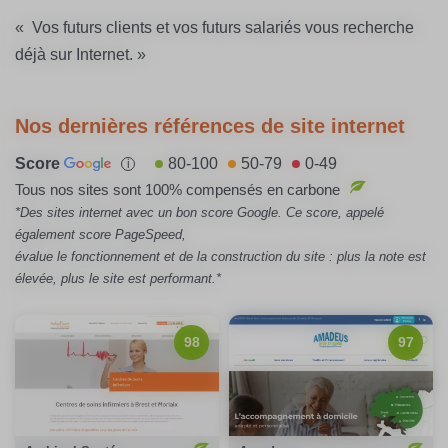
« Vos futurs clients et vos futurs salariés vous recherche
déjà sur Internet. »
Nos dernières références de site internet
Score
80-100
50-79
0-49
i
Tous nos sites sont 100% compensés en carbone
*Des sites internet avec un bon score Google. Ce score, appelé
également score PageSpeed,
évalue le fonctionnement et de la construction du site : plus la note est
élevée, plus le site est performant.*
98/100
Notation Google :
97/100
Notation Google :
98
97
Emission carbone :
Emission carbone :
0,30gCO2/page
0,17gCO2/page
100%
Compensation carbone :
100%
Compensation carbone :
Voir le site
Voir le site