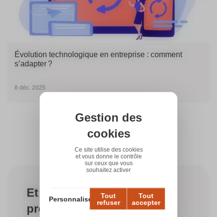
Évolution technologique en entreprise : comment
s’adapter ?
8 déc. 2025
Gestion des
cookies
Ce site utilise des cookies
et vous donne le contrôle
sur ceux que vous
souhaitez activer
Et si on discutait de votre
Tout
Tout
Personnaliser
refuser
accepter
projet ?