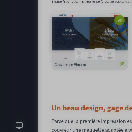
évalue le fonctionnement et de la construction du site
98
98/100
Notation Google :
0,24gCO2/page
Emission carbone :
100%
Compensation carbone :
Voir le site
Couverture Vincent
Un beau design, gage de
Parce que la première impression est
couvreur une maquette adaptée à vos