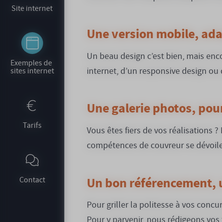
Site internet
Une version mobile, ad
Un beau design c’est bien, mais enco
Exemples de 
internet, d’un responsive design ou d
sites internet
Une galerie photos, pour
Tarifs
Vous êtes fiers de vos réalisations ?
compétences de couvreur se dévoiler
Un bon référencement, u
Contact
Pour griller la politesse à vos conc
Pour y parvenir, nous rédigeons vos 