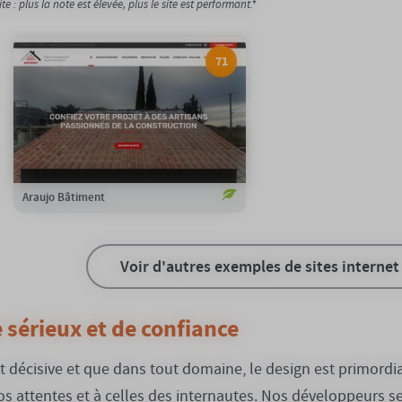
 : plus la note est élevée, plus le site est performant.*
71
71/100
Notation Google :
0,23gCO2/page
Emission carbone :
100%
Compensation carbone :
Voir le site
Araujo Bâtiment
Voir d'autres exemples de sites internet
 sérieux et de confiance
 décisive et que dans tout domaine, le design est primordia
 attentes et à celles des internautes. Nos développeurs se