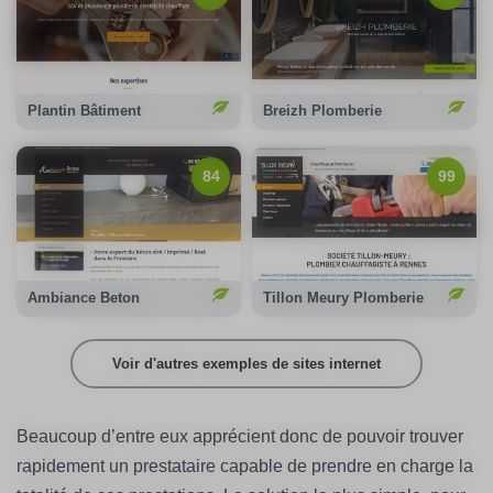
88/100
Notation Google :
97/100
Notation Google :
100%
Compensation carbone :
100%
Compensation carbone :
Voir le site
Voir le site
Plantin Bâtiment
Breizh Plomberie
84/100
Notation Google :
99/100
Notation Google :
84
99
Emission carbone :
Emission carbone :
0,20gCO2/page
0,15gCO2/page
100%
Compensation carbone :
100%
Compensation carbone :
Voir le site
Voir le site
Ambiance Beton
Tillon Meury Plomberie
Voir d'autres exemples de sites internet
Beaucoup d’entre eux apprécient donc de pouvoir trouver
rapidement un prestataire capable de prendre en charge la