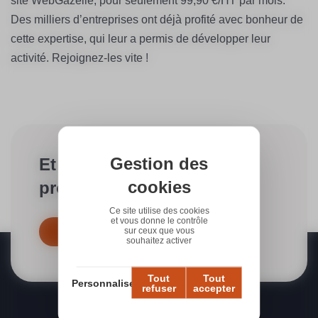
site WebGazelle,
pour seulement 99,90 €/HT par mois
.
Des milliers d’entreprises ont déjà profité avec bonheur de
cette expertise, qui leur a permis de développer leur
activité. Rejoignez-les vite !
Gestion des
Et si on discutait de votre
cookies
projet ?
Ce site utilise des cookies
et vous donne le contrôle
sur ceux que vous
Contactez-nous dès maintenant
souhaitez activer
Tout
Tout
Personnaliser
refuser
accepter