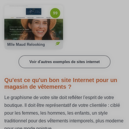
99/100
Notation Google :
99
Emission carbone :
0,22gCO2/page
100%
Compensation carbone :
Voir le site
Mlle Maud Relooking
Voir d'autres exemples de sites internet
Qu'est ce qu'un bon site Internet pour un
magasin de vêtements ?
Le graphisme de votre site doit refléter l'esprit de votre
boutique. Il doit être représentatif de votre clientèle : ciblé
pour les femmes, les hommes, les enfants, un style
traditionnel pour des vêtements intemporels, plus moderne
pour une mode pointue...