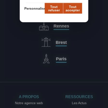
Tout
Tout
Personnaliser
refuser
accepter
Nos agences
Rennes
Brest
Paris
A PROPOS
RESSOURCES
Notre agence web
Les Actus