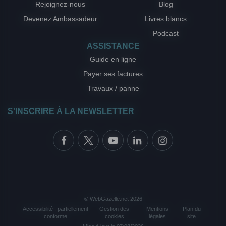
Rejoignez-nous
Blog
Devenez Ambassadeur
Livres blancs
Podcast
ASSISTANCE
Guide en ligne
Payer ses factures
Travaux / panne
S'INSCRIRE À LA NEWSLETTER
© WebGazelle.net 2026
Accessibilité : partiellement
Gestion des
Mentions
Plan du
-
-
-
conforme
cookies
légales
site