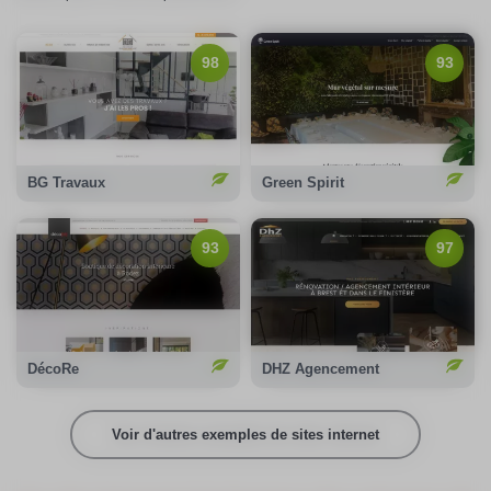
98/100
Notation Google :
93/100
Notation Google :
98
93
Emission carbone :
Emission carbone :
0,17gCO2/page
0,48gCO2/page
100%
Compensation carbone :
100%
Compensation carbone :
Voir le site
Voir le site
BG Travaux
Green Spirit
97/100
Notation Google :
93
97
93/100
Notation Google :
Emission carbone :
100%
Compensation carbone :
0,12gCO2/page
100%
Compensation carbone :
Voir le site
Voir le site
DécoRe
DHZ Agencement
Voir d'autres exemples de sites internet