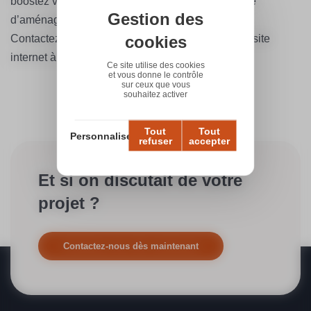
boostez votre visibilité et développez votre activité
Gestion des
d’aménagement d’intérieur !
cookies
Contactez WebGazelle et lancez la création d’un site
internet à la hauteur de votre savoir-faire.
Ce site utilise des cookies
et vous donne le contrôle
sur ceux que vous
souhaitez activer
Tout
Tout
Personnaliser
refuser
accepter
Et si on discutait de votre
projet ?
Contactez-nous dès maintenant