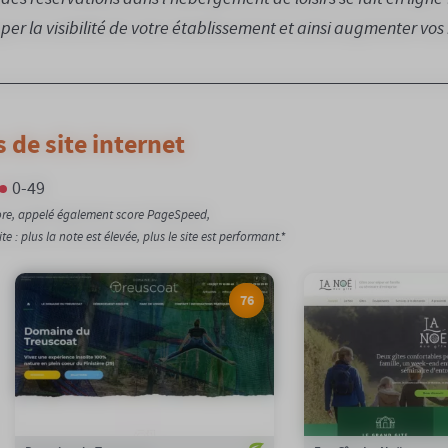
er la visibilité de votre établissement et ainsi augmenter vos 
 de site internet
0-49
core, appelé également score PageSpeed,
 : plus la note est élevée, plus le site est performant.*
76
76/100
Notation Google :
93/100
Notatio
0,46gCO2/page
Emission carbone :
2,42gCO2/page
Emi
100%
Compensation carbone :
100%
Compensati
Voir le site
Voir le 