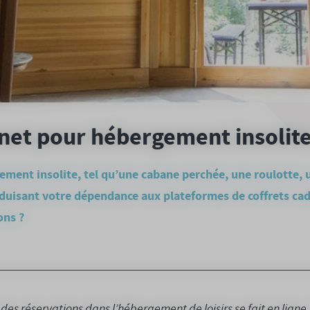
rnet pour hébergement insolit
ment insolite, tel qu’une cabane perchée, une roulotte, u
uisant votre dépendance aux plateformes de coffrets cade
ons ?
des réservations dans l’hébergement de loisirs se fait en ligne 