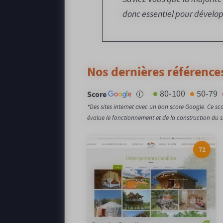
donc essentiel pour développ
Nos dernières références
80-100
50-79
Score
i
*Des sites internet avec un bon score Google. Ce s
évalue le fonctionnement et de la construction du site
72
72/100
Notation Google :
0,52gCO2/page
Emission carbone :
100%
Compensation carbone :
Voir le site