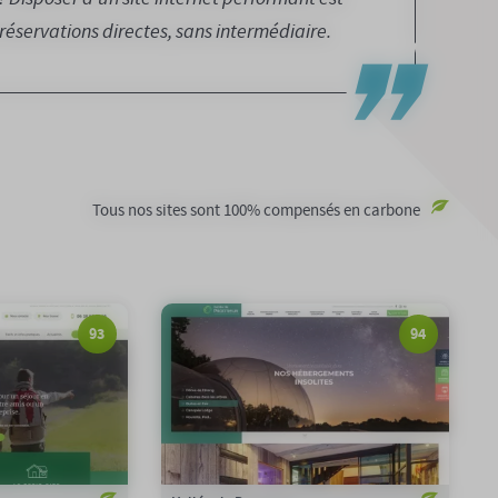
réservations directes, sans intermédiaire.
Tous nos sites sont 100% compensés en carbone
93
94
n Google :
94/100
Notation Google :
ssion carbone :
0,27gCO2/page
Emission carbone :
on carbone :
100%
Compensation carbone :
site
Voir le site