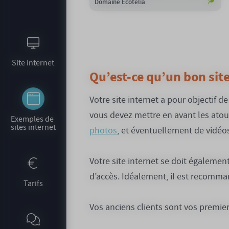
Domaine Ecotelia
Site internet
Qu’est-ce qu’un bon site
Votre site internet a pour objectif d
vous devez mettre en avant les atout
Exemples de 
sites internet
photos
, et éventuellement de vidéos
Votre site internet se doit également
d’accès. Idéalement, il est recommand
Tarifs
Vos anciens clients sont vos premiers