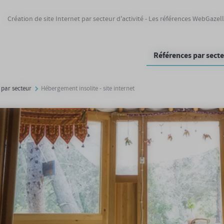
Création de site Internet par secteur d'activité - Les références WebGazel
Références par sect
 par secteur
Hébergement insolite - site internet