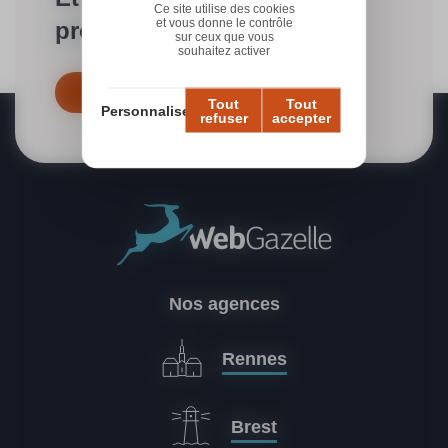
Ce site utilise des cookies
et vous donne le contrôle
projet ?
sur ceux que vous
souhaitez activer
Contactez-nous dès maintenant
Tout
Tout
Personnaliser
refuser
accepter
Nos agences
Rennes
Brest