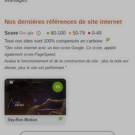
avantages.
Nos dernières références de site internet
Score
80-100
50-79
0-49
i
Tous nos sites sont 100% compensés en carbone
*Des sites internet avec un bon score Google. Ce score, appelé
également score PageSpeed,
évalue le fonctionnement et de la construction du site : plus la note est
élevée, plus le site est performant.*
95/100
Notation Google :
95
Emission carbone :
0,22gCO2/page
100%
Compensation carbone :
Voir le site
Sky-Ron Motion