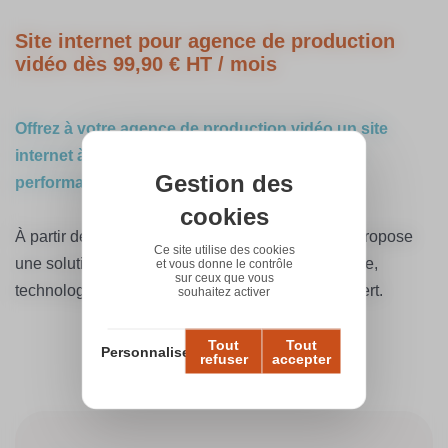
Site internet pour agence de production
vidéo dès 99,90 € HT / mois
Offrez à votre agence de production vidéo un site
internet à l’image de votre savoir-faire : créatif,
Gestion des
performant et facile à faire évoluer.
cookies
À partir de 99,90 € HT / mois, WebGazelle vous propose
Ce site utilise des cookies
une solution clé en main, alliant design sur mesure,
et vous donne le contrôle
sur ceux que vous
technologies françaises et accompagnement expert.
souhaitez activer
Tout
Tout
Personnaliser
refuser
accepter