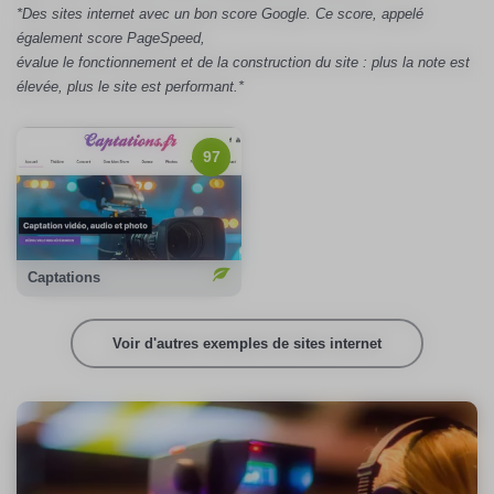
*Des sites internet avec un bon score Google. Ce score, appelé
également score PageSpeed,
évalue le fonctionnement et de la construction du site : plus la note est
élevée, plus le site est performant.*
97/100
Notation Google :
97
Emission carbone :
0,21gCO2/page
100%
Compensation carbone :
Voir le site
Captations
Voir d'autres exemples de sites internet