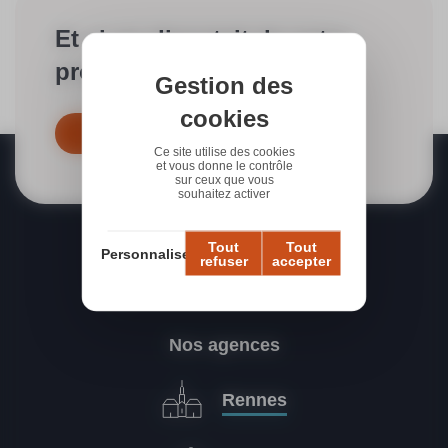
Et si on discutait de votre
projet ?
Gestion des
cookies
Contactez-nous dès maintenant
Ce site utilise des cookies
et vous donne le contrôle
sur ceux que vous
souhaitez activer
Tout
Tout
Personnaliser
refuser
accepter
Nos agences
Rennes