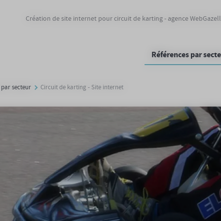
Création de site internet pour circuit de karting - agence WebGazel
Références par sect
 par secteur
Circuit de karting - Site internet