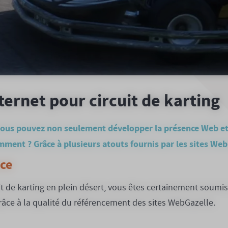
ternet pour circuit de karting
vous pouvez non seulement développer la présence Web et l
ent ? Grâce à plusieurs atouts fournis par les sites Web
ce
uit de karting en plein désert, vous êtes certainement soum
âce à la qualité du référencement des sites WebGazelle.