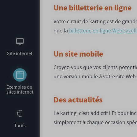
Une billetterie en ligne
Votre circuit de karting est de grande
que la
billetterie en ligne WebGazel
Un site mobile
Site internet
Croyez-vous que vos clients potentie
une version mobile à votre site Web.
Exemples de 
sites internet
Des actualités
Le karting, c’est addictif ! Et pour i
simplement à chaque occasion spécia
Tarifs