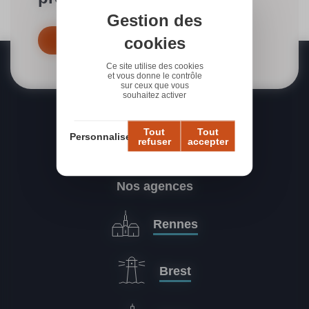
Gestion des
cookies
Contactez-nous dès maintenant
Ce site utilise des cookies
et vous donne le contrôle
sur ceux que vous
souhaitez activer
Tout
Tout
Personnaliser
refuser
accepter
Nos agences
Rennes
Brest