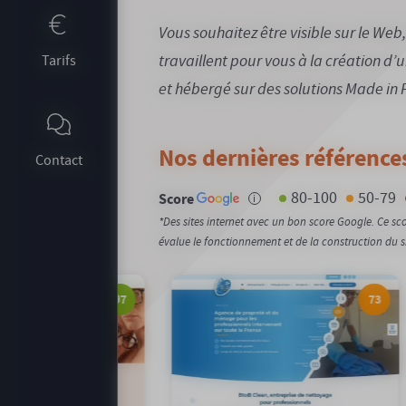
Vous souhaitez être visible sur le We
travaillent pour vous à la création d’
Tarifs
et hébergé sur des solutions Made in 
Nos dernières références
Contact
80-100
50-79
Score
i
*Des sites internet avec un bon score Google. Ce s
évalue le fonctionnement et de la construction du site
99
87
0
Notation Google :
87/100
Notation Google :
page
Emission carbone :
0,41gCO2/page
Emission carbone :
pensation carbone :
100%
Compensation carbone :
Voir le site
Voir le site