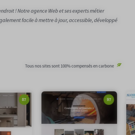
endroit ! Notre agence Web et ses experts métier
 également facile à mettre à jour, accessible, développé
Tous nos sites sont 100% compensés en carbone
95
97
97/100
Notation Google :
 Google :
0,17gCO2/page
Emission carbone :
0
n carbone :
100%
Compensation carbone :
ite
Voir le site