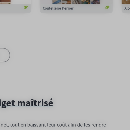
Hôtel l'Univers
Gai
dget maîtrisé
t, tout en baissant leur coût afin de les rendre