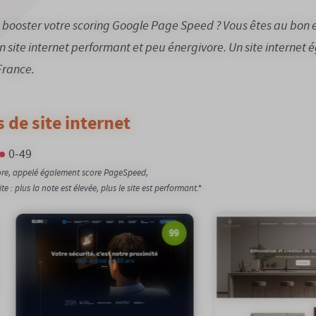
b, booster votre scoring Google Page Speed ? Vous êtes au bon 
un site internet performant et peu énergivore. Un site internet
France.
 de site internet
0-49
core, appelé également score PageSpeed,
 : plus la note est élevée, plus le site est performant.*
97
97/100
Notation Google :
95/100
Notation
0,19gCO2/page
Emission carbone :
100%
Compensatio
100%
Compensation carbone :
Voir le s
Voir le site