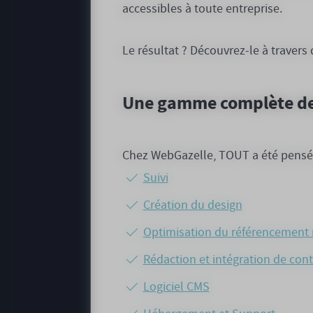
accessibles à toute entreprise.
Le résultat ? Découvrez-le à traver
Une gamme complète de s
Chez WebGazelle, TOUT a été pensé p
Suivi
Création du design
Optimisation du référencement 
Rédaction et intégration de co
Logiciel CMS