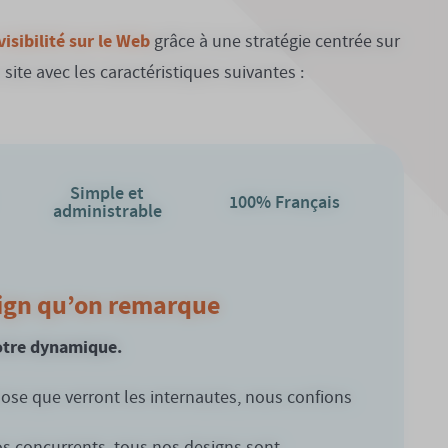
visibilité sur le Web
grâce à une stratégie centrée sur
ite avec les caractéristiques suivantes :
Simple et
100% Français
administrable
sign qu’on remarque
votre dynamique.
hose que verront les internautes, nous confions
os concurrents, tous nos designs sont