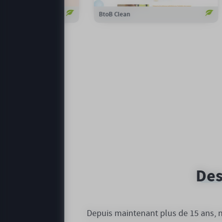
urveillance
Cuisines et Solutions
Des
Depuis maintenant plus de 15 ans, no