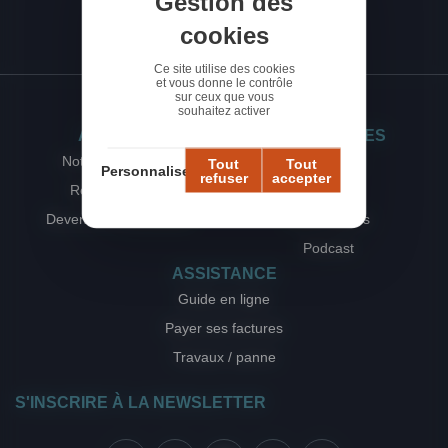
Gestion des
cookies
Ce site utilise des cookies
et vous donne le contrôle
sur ceux que vous
souhaitez activer
A PROPOS
RESSOURCES
Notre agence web
Les Actus
Tout
Tout
Personnaliser
refuser
accepter
Rejoignez-nous
Blog
Devenez Ambassadeur
Livres blancs
Podcast
ASSISTANCE
Guide en ligne
Payer ses factures
Travaux / panne
S'INSCRIRE À LA NEWSLETTER