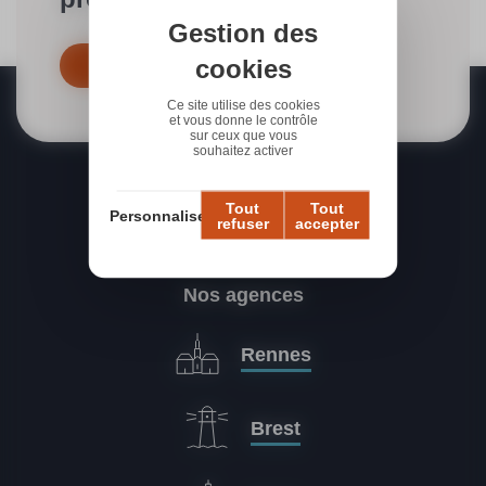
Gestion des
cookies
Contactez-nous dès maintenant
Ce site utilise des cookies
et vous donne le contrôle
sur ceux que vous
souhaitez activer
Tout
Tout
Personnaliser
refuser
accepter
Nos agences
Rennes
Brest