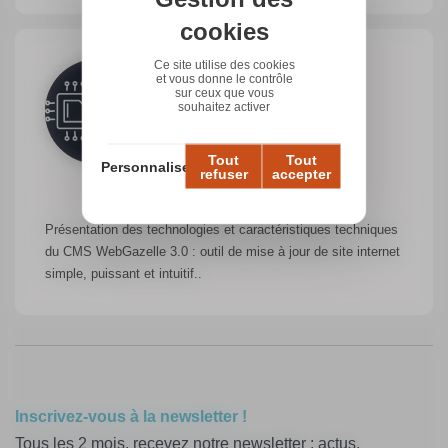
cookies
Ce site utilise des cookies
et vous donne le contrôle
sur ceux que vous
souhaitez activer
Tout
Tout
Personnaliser
refuser
accepter
Technologies
Présentation des technologies et caractéristiques techniques
du CMS WebGazelle 3.0 : outil de mise à jour de site internet
simple, puissant et intuitif..
Inscrivez-vous à la newsletter !
Tous
les
2 mois
,
recevez
notre newsletter : actus,