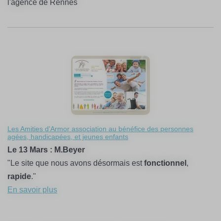
l'agence de Rennes
Les Amities d'Armor association au bénéfice des personnes
agées, handicapées, et jeunes enfants
Le 13 Mars : M.Beyer
"Le site que nous avons désormais est
fonctionnel
,
rapide
."
En savoir plus