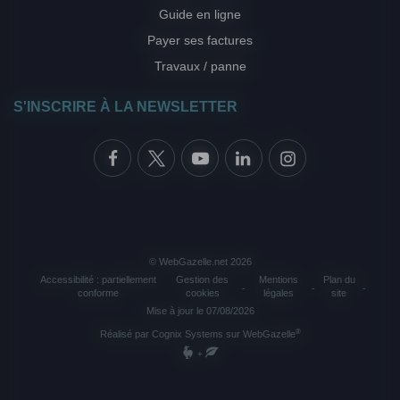
Guide en ligne
Payer ses factures
Travaux / panne
S'INSCRIRE À LA NEWSLETTER
© WebGazelle.net 2026
Accessibilité : partiellement
Gestion des
Mentions
Plan du
-
-
-
conforme
cookies
légales
site
Mise à jour le 07/08/2026
®
Réalisé par
Cognix Systems
sur
WebGazelle
+