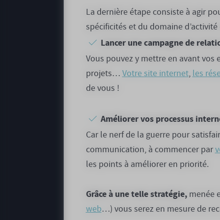
La dernière étape consiste à agir po
spécificités et du domaine d’activité
Lancer une campagne de relatio
Vous pouvez y mettre en avant vos e
projets…
Votre site internet
,
les rés
de vous !
Améliorer vos processus interne
Car le nerf de la guerre pour satisfa
communication, à commencer par
v
les points à améliorer en priorité.
Grâce à une telle stratégie,
menée en
web
…) vous serez en mesure de recon