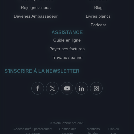
Rejoignez-nous
Blog
Devenez Ambassadeur
Livres blancs
Podcast
ASSISTANCE
Guide en ligne
Payer ses factures
Travaux / panne
S'INSCRIRE À LA NEWSLETTER
© WebGazelle.net 2026
Accessibilité : partiellement
Gestion des
Mentions
Plan du
-
-
-
conforme
cookies
légales
site