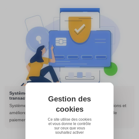
Système de paiement sécurisé : simplifiez vos
Gestion des
transactions et boostez votre compétitivité
Système de paiement sécurisé : facilitez vos transactions et
cookies
améliorez votre compétitivité en offrant une solution de
Ce site utilise des cookies
paiement fiable et fluide sur votre site internet.
et vous donne le contrôle
sur ceux que vous
souhaitez activer