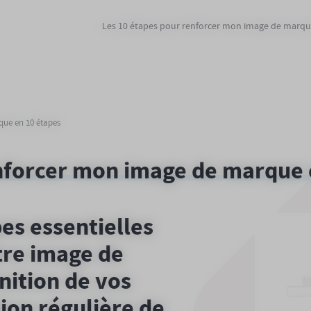
Les 10 étapes pour renforcer mon image de marq
ue en 10 étapes
forcer mon image de marque 
es essentielles
tre image de
nition de vos
tion régulière de